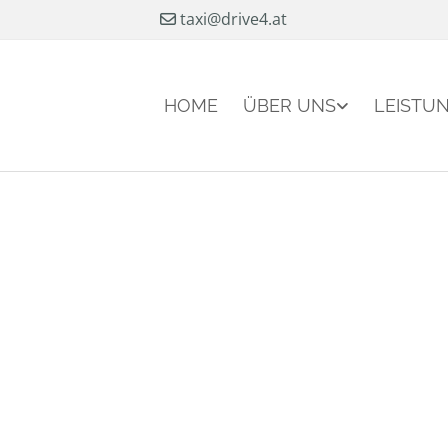
taxi@drive4.at

HOME
ÜBER UNS
LEISTU